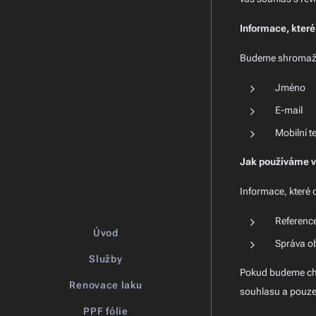
Informace, kter
Budeme shromažďo
Jméno
E-mail
Mobilní t
Jak používáme v
Informace, které
Referenc
Úvod
Správa o
Služby
Pokud budeme cht
Renovace laku
souhlasu a pouze 
PPF fólie