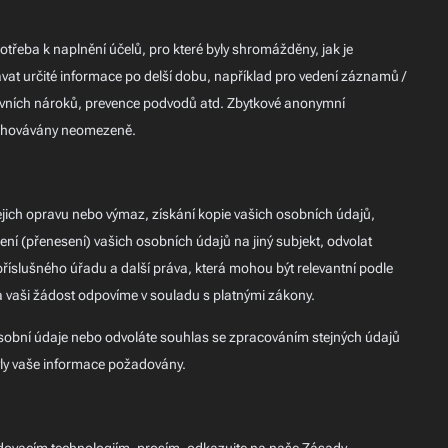
řeba k naplnění účelů, pro které byly shromážděny, jak je
 určité informace po delší dobu, například pro vedení záznamů /
právních nároků, prevence podvodů atd. Zbytkové anonymní
 uchovávány neomezeně.
ejich opravu nebo výmaz, získání kopie vašich osobních údajů,
ní (přenesení) vašich osobních údajů na jiný subjekt, odvolat
 příslušného úřadu a další práva, která mohou být relevantní podle
vaši žádost odpovíme v souladu s platnými zákony.
ní údaje nebo odvoláte souhlas se zpracováním stejných údajů
yly vaše informace požadovány.