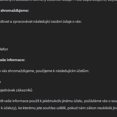
é shromažďujeme:
vat a zpracovávat následující osobní údaje o vás:
elefon
aše informace:
 o vás shromažďujeme, použijeme k následujícím účelům:
e
bjednávek zákazníků
ít vaše informace použít k jakémukoliv jinému účelu, požádáme vás o so
k účelu(y), ke kterému jste souhlas udělili, pokud nám zákon neukládá jin