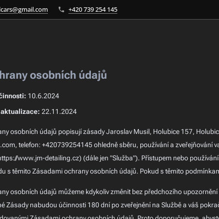
lcars@gmail.com
+420 739 254 145
hrany osobních údajů
innosti:
10.6.2024
 aktualizace:
22.11.2024
ny osobních údajů popisují zásady Jaroslav Musil, Holubice 157, Holubic
com, telefon: +420739254145 ohledně sběru, používání a zveřejňování va
ttps://www.jm-detailing.cz) (dále jen "Služba"). Přístupem nebo používá
du s těmito Zásadami ochrany osobních údajů. Pokud s těmito podmínkami 
any osobních údajů můžeme kdykoliv změnit bez předchozího upozornění 
é Zásady nabudou účinnosti 180 dní po zveřejnění na Službě a váš pokrač
idovanými Zásadami ochrany osobních údajů. Proto doporučujeme, abyste t