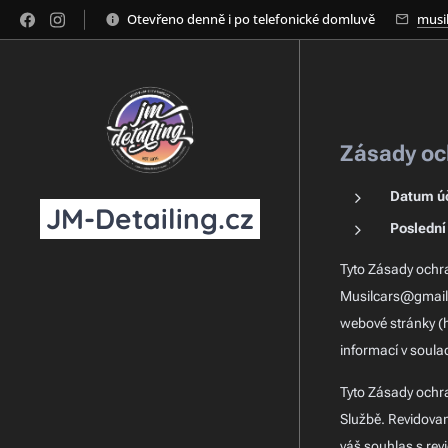
Otevřeno denně i po telefonické domluvě
musi
Zásady oc
Datum úč
JM-Detailing.cz
Poslední
Tyto Zásady ochra
Musilcars@gmail.
webové stránky (h
informací v soula
Tyto Zásady ochr
Službě. Revidovan
váš souhlas s rev