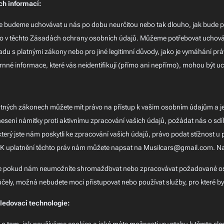
ch informací:
 budeme uchovávat u nás po dobu neurčitou nebo tak dlouho, jak bude pot
 v těchto Zásadách ochrany osobních údajů. Můžeme potřebovat uchovávat
adu s platnými zákony nebo pro jiné legitimní důvody, jako je vymáhání 
nné informace, které vás neidentifikují (přímo ani nepřímo), mohou být
latných zákonech můžete mít právo na přístup k vašim osobním údajům a j
sení námitky proti aktivnímu zpracování vašich údajů, požádat nás o sdíle
 který jste nám poskytli ke zpracování vašich údajů, právo podat stížnost u
 K uplatnění těchto práv nám můžete napsat na Musilcars@gmail.com. Na 
 pokud nám neumožníte shromažďovat nebo zpracovávat požadované osob
ely, možná nebudete moci přistupovat nebo používat služby, pro které b
sledovací technologie: