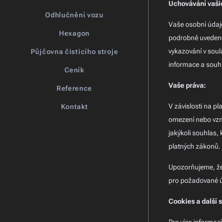
Uchovávání vaši
Odhlučnění vozu
Vaše osobní údaje
Hexagon
podrobně uvedeno
vykazování v soul
Půjčovna čisticího stroje
informace a souhr
Ceník
Vaše práva:
Reference
V závislosti na p
Kontakt
omezení nebo vzne
jakýkoli souhlas,
platných zákonů.
Upozorňujeme, že
pro požadované úč
Cookies a další 