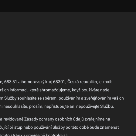
e, 683 51 Jihomoravský kraj 68301, Česká republika, e-mail:
šich informací, které shromažďujeme, když používáte naše
ním Služby souhlasíte se sběrem, používáním a zveřejňováním vašich
nesouhlasíte, prosím, nepřistupujte ani nepoužívejte Službu.
a revidované Zásady ochrany osobních údajů zveřejníme na
ující přístup nebo používání Služby po této době bude znamenat
uto stránku pravidelně kontrolovali.